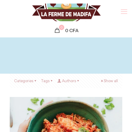
0
0
CFA
Categories
Tags
Authors
Show all