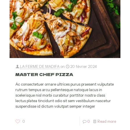
LA FERME DE MADIFA
on
20 février 2024
MASTER CHEF PIZZA
Ac consectetuer ornare ultrices purus praesent vulputate
rutrum tempus arcu pellentesque natoque lacus in
scelerisque nisl morbi curabitur porttitor nostra class
lectus platea tincidunt odio sit sem vestibulum nascetur
suspendisse id dictum volutpat semper integer
0
0
Read more