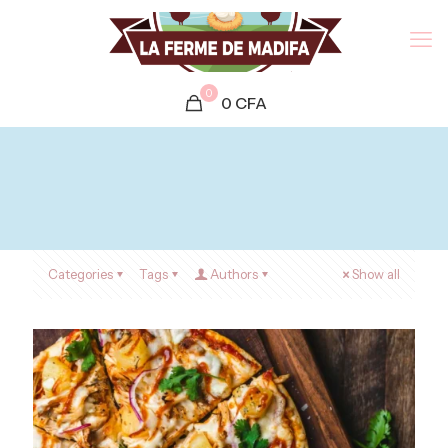
0
0
CFA
Categories
Tags
Authors
Show all