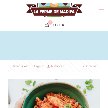
0
0
CFA
Categories
Tags
Authors
Show all