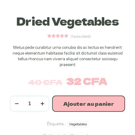
Dried Vegetables
(
1
avis client)
1
Noté
5.00
sur 5
Metus pede curabitur urna conubia dis ac lectus ex hendrerit
basé sur
neque elementum habitasse facilisi sit dictumst class euismod
notation
client
tellus rhoncus nam viverra aliquet consectetur sociosqu
praesent
32
CFA
40
CFA
Ajouter au panier
Étiquette :
Vegetables