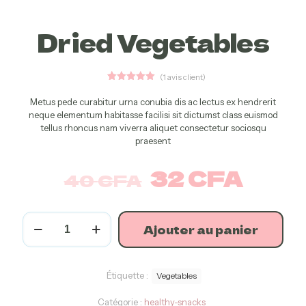
Dried Vegetables
(
1
avis client)
1
Noté
5.00
sur 5
Metus pede curabitur urna conubia dis ac lectus ex hendrerit
basé sur
neque elementum habitasse facilisi sit dictumst class euismod
notation
client
tellus rhoncus nam viverra aliquet consectetur sociosqu
praesent
32
CFA
40
CFA
Ajouter au panier
Étiquette :
Vegetables
Catégorie :
healthy-snacks