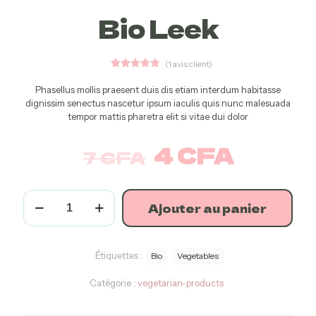
Bio Leek
(
1
avis client)
1
Noté
5.00
sur 5
Phasellus mollis praesent duis dis etiam interdum habitasse
basé sur
dignissim senectus nascetur ipsum iaculis quis nunc malesuada
notation
client
tempor mattis pharetra elit si vitae dui dolor
4
CFA
7
CFA
Ajouter au panier
Étiquettes :
Bio
Vegetables
Catégorie :
vegetarian-products