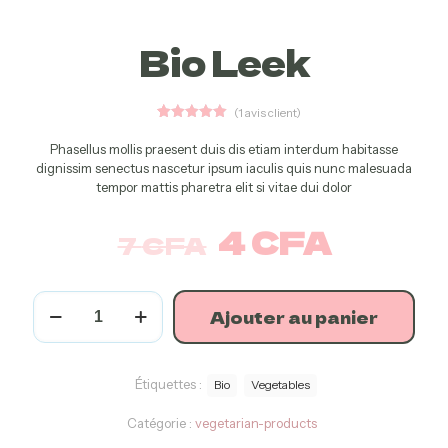
Bio Leek
(
1
avis client)
1
Noté
5.00
sur 5
Phasellus mollis praesent duis dis etiam interdum habitasse
basé sur
dignissim senectus nascetur ipsum iaculis quis nunc malesuada
notation
client
tempor mattis pharetra elit si vitae dui dolor
4
CFA
7
CFA
Ajouter au panier
Étiquettes :
Bio
Vegetables
Catégorie :
vegetarian-products