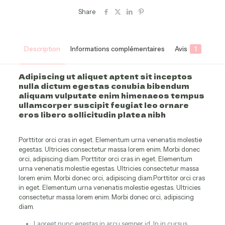
Share
Description
Informations complémentaires
Avis
1
Adipiscing ut aliquet aptent sit inceptos
nulla dictum egestas conubia bibendum
aliquam vulputate enim himenaeos tempus
ullamcorper suscipit feugiat leo ornare
eros libero sollicitudin platea nibh
Porttitor orci cras in eget. Elementum urna venenatis molestie
egestas. Ultricies consectetur massa lorem enim. Morbi donec
orci, adipiscing diam. Porttitor orci cras in eget. Elementum
urna venenatis molestie egestas. Ultricies consectetur massa
lorem enim. Morbi donec orci, adipiscing diam.Porttitor orci cras
in eget. Elementum urna venenatis molestie egestas. Ultricies
consectetur massa lorem enim. Morbi donec orci, adipiscing
diam.
Laoreet nunc egestas in arcu semper id. In in cursus