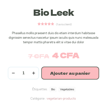
Bio Leek
(
1
avis client)
1
Noté
5.00
sur 5
Phasellus mollis praesent duis dis etiam interdum habitasse
basé sur
dignissim senectus nascetur ipsum iaculis quis nunc malesuada
notation
client
tempor mattis pharetra elit si vitae dui dolor
4
CFA
7
CFA
Ajouter au panier
Étiquettes :
Bio
Vegetables
Catégorie :
vegetarian-products