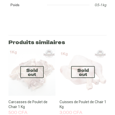
Poids
0.5-1 kg
Avis
Il n’y a pas encore d’avis.
Soyez le premier à laisser votre avis sur
“Gésiers de Poulet de Chair 1 Kg”
Produits similaires
Votre adresse e-mail ne sera pas publiée.
Les champs obligatoires
sont indiqués avec
*
Votre note
*
Sold
Sold
out
out
1 étoile sur 5
2 étoiles sur 5
3 étoiles sur 5
4 étoiles sur 5
5 étoiles sur 5
Carcasses de Poulet de
Cuisses de Poulet de Chair 1
Chair 1 Kg
Kg
500
CFA
3,000
CFA