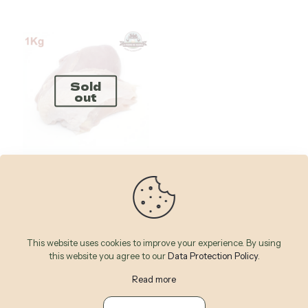
Nom
*
E-
Sold
mail
*
out
Enregistrer mon nom, mon e-mail et mon site dans le
navigateur pour mon prochain commentaire.
Hauts de Cuisse de Poulet
de Chair 1 Kg
1,500
CFA
This website uses cookies to improve your experience. By using
this website you agree to our
Data Protection Policy
.
Read more
© 2026 Betheme by
Muffin group
| All Rights Reserved |
Powered by
WordPress