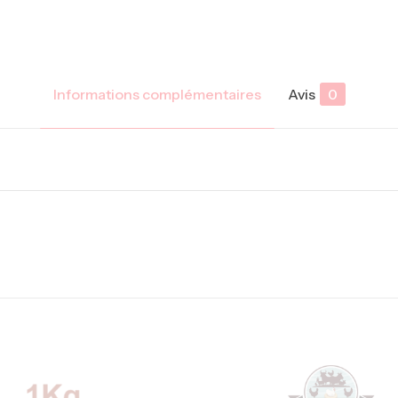
Informations complémentaires
Avis
0
Avis
s.
à laisser votre avis sur “Ailes de Poulet de Chai
ne sera pas publiée.
Les champs obligatoires sont indiqués a