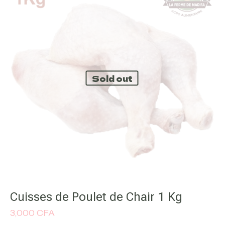
ile sur 5
2 étoiles sur 5
3 étoiles sur 5
4 étoiles sur
Sold out
E-
Enregistr
mail
*
mail et mon s
navigateur 
Cuisses de Poulet de Chair 1 Kg
3,000
CFA