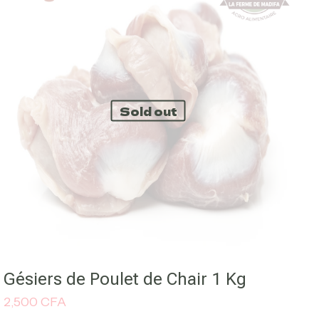
 5
5 étoiles sur 5
Sold out
er mon nom, mon e-
ite dans le
pour mon prochain
Gésiers de Poulet de Chair 1 Kg
2,500
CFA