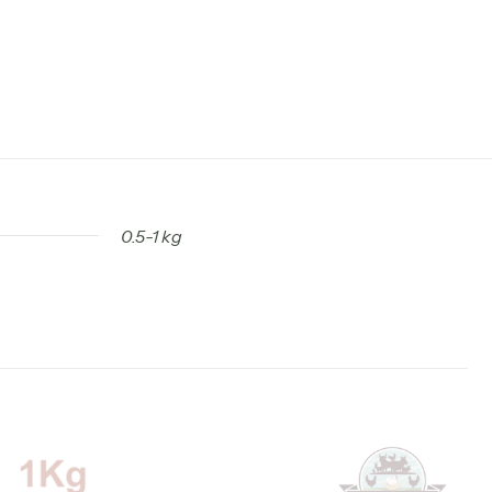
0.5-1 kg
r 1 Kg”
vec
*