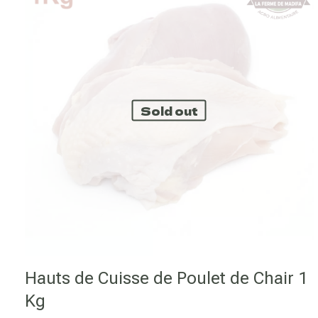
Votre note
*
1 éto
Sold out
Nom
*
commentaire.
Hauts de Cuisse de Poulet de Chair 1
Kg